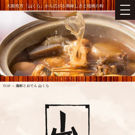
大阪枚方「山くら」から広がる美味しさと地域の和
TOP
海鮮とおでん 山くら